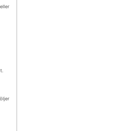
eller
t.
ljer