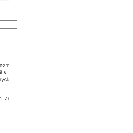
Genom
lls i
tryck
, är