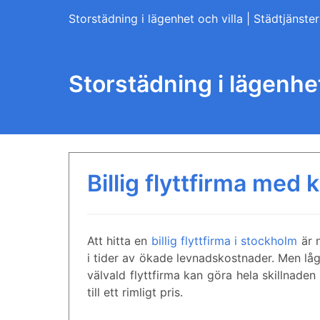
Skip
Storstädning i lägenhet och villa | Städtjänster
to
content
Storstädning i lägenhet
Billig flyttfirma med k
Att hitta en
billig flyttfirma i stockholm
är n
i tider av ökade levnadskostnader. Men låg 
välvald flyttfirma kan göra hela skillnaden
till ett rimligt pris.