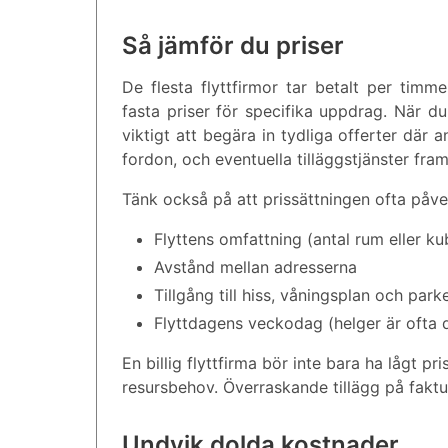
Så jämför du priser
De flesta flyttfirmor tar betalt per timm
fasta priser för specifika uppdrag. När du
viktigt att begära in tydliga offerter där a
fordon, och eventuella tilläggstjänster fram
Tänk också på att prissättningen ofta påve
Flyttens omfattning (antal rum eller k
Avstånd mellan adresserna
Tillgång till hiss, våningsplan och par
Flyttdagens veckodag (helger är ofta 
En billig flyttfirma bör inte bara ha lågt p
resursbehov. Överraskande tillägg på faktur
Undvik dolda kostnader