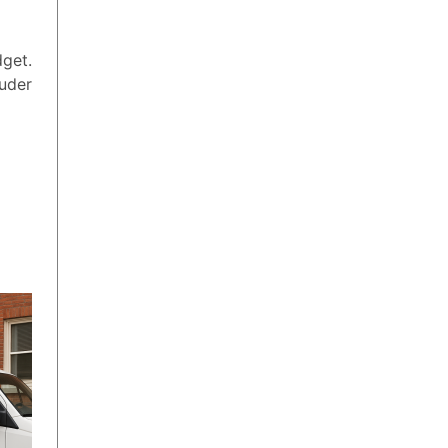
get.
juder