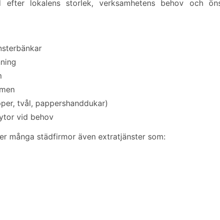
id efter lokalens storlek, verksamhetens behov och ön
önsterbänkar
nning
m
mmen
apper, tvål, pappershanddukar)
ytor vid behov
er många städfirmor även extratjänster som: