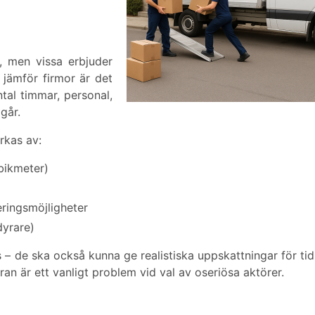
e, men vissa erbjuder
 jämför firmor är det
ntal timmar, personal,
går.
rkas av:
ubikmeter)
keringsmöjligheter
dyrare)
ris – de ska också kunna ge realistiska uppskattningar för ti
an är ett vanligt problem vid val av oseriösa aktörer.