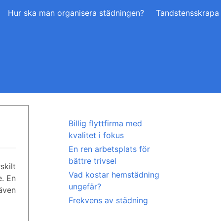
Hur ska man organisera städningen?
Tandstensskrapa 
Billig flyttfirma med
kvalitet i fokus
En ren arbetsplats för
bättre trivsel
skilt
Vad kostar hemstädning
e. En
ungefär?
 även
Frekvens av städning