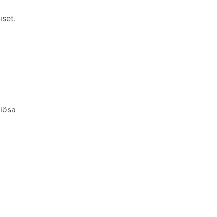
iset.
iösa