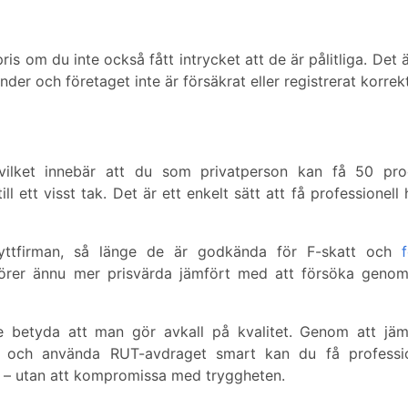
pris om du inte också fått intrycket att de är pålitliga. Det 
er och företaget inte är försäkrat eller registrerat korrekt
 vilket innebär att du som privatperson kan få 50 pro
 ett visst tak. Det är ett enkelt sätt att få professionell 
lyttfirman, så länge de är godkända för F-skatt och
f
törer ännu mer prisvärda jämfört med att försöka genom
inte betyda att man gör avkall på kvalitet. Genom att jä
und och använda RUT-avdraget smart kan du få professio
ken – utan att kompromissa med tryggheten.