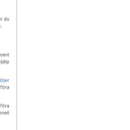
är du
.
cent
hjälp
öljer
föra
mföra
nell