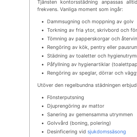
Tjänsten kontorsstädning anpassas allt
frekvens. Vanliga moment som ingår:
Dammsugning och moppning av golv
Torkning av fria ytor, skrivbord och f
Tömning av papperskorgar och återvi
Rengöring av kök, pentry eller pausru
Städning av toaletter och hygienutry
Påfyllning av hygienartiklar (toalettp
Rengöring av speglar, dörrar och vägg
Utöver den regelbundna städningen erbjud
Fönsterputsning
Djuprengöring av mattor
Sanering av gemensamma utrymmen
Golvvård (boning, polering)
Desinficering vid
sjukdomssäsong