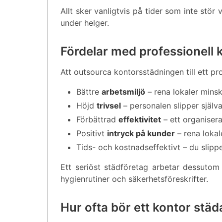
Allt sker vanligtvis på tider som inte stö
under helger.
Fördelar med professionell 
Att outsourca kontorsstädningen till ett pro
Bättre
arbetsmiljö
– rena lokaler minska
Höjd
trivsel
– personalen slipper själva
Förbättrad
effektivitet
– ett organisera
Positivt
intryck på kunder
– rena lokal
Tids- och kostnadseffektivt – du slipp
Ett seriöst städföretag arbetar dessutom
hygienrutiner och säkerhetsföreskrifter.
Hur ofta bör ett kontor städ